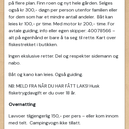
på flere plan. Finn roen og nyt hele gården. Selges
også kr 300,- døgn per person utenfor familien eller
for dem som har et mindre antall andeler. Båt kan
leies kr 100,- pr time. Med motor kr 200,- time. For
avtale guiding, info eller egen skipper: 40078566 –
alt på egenhånd er bare å ta seg til rette. Kart over
fiskestrekket i butikken.
Ingen ekslusive retter. Del og respekter sidemann og
nabo.
Båt og kano kan leies. Også guiding.
NB: MELD FRA NÅR DU HAR FÅTT LAKS! Husk
fisketrygdavgift er du over 18 år.
Overnatting
Lavvoer tilgjengerlig 150,- per pers – eller kom innom
med telt. Campingvogn ikke tillatt.