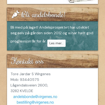
Bli andelsbonde!
Bli med på laget! Andelsprosjektet har utviklet
seg selv på gården siden 2012 og vi har hatt god
progressjon år for år.
Les mer...
Kontakt oss
Tore Jardar S Wirgenes
Mob: 93440575
Lågendalsveien 2600,
3282 KVELDE