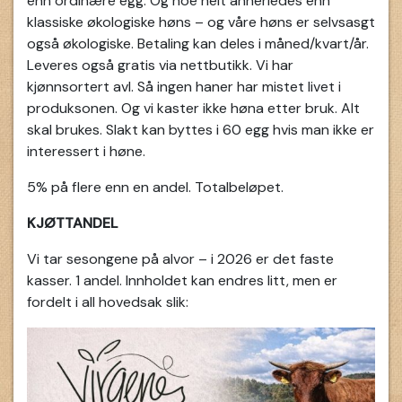
enn ordinære egg. Og noe helt annerledes enn
klassiske økologiske høns – og våre høns er selvsasgt
også økologiske. Betaling kan deles i måned/kvart/år.
Leveres også gratis via nettbutikk. Vi har
kjønnsortert avl. Så ingen haner har mistet livet i
produksonen. Og vi kaster ikke høna etter bruk. Alt
skal brukes. Slakt kan byttes i 60 egg hvis man ikke er
interessert i høne.
5% på flere enn en andel. Totalbeløpet.
KJØTTANDEL
Vi tar sesongene på alvor – i 2026 er det faste
kasser. 1 andel. Innholdet kan endres litt, men er
fordelt i all hovedsak slik: