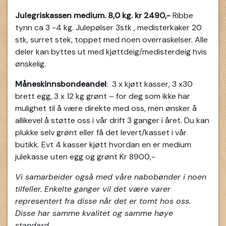
Julegriskassen medium. 8,0 kg. kr 2490,-
Ribbe
tynn ca 3 -4 kg. Julepølser 3stk , medisterkaker 20
stk, surret stek, toppet med noen overraskelser. Alle
deler kan byttes ut med kjøttdeig/medisterdeig hvis
ønskelig.
Måneskinnsbondeandel
: 3 x kjøtt kasser, 3 x30
brett egg, 3 x 12 kg grønt – for deg som ikke har
mulighet til å være direkte med oss, men ønsker å
allikevel å støtte oss i vår drift 3 ganger i året. Du kan
plukke selv grønt eller få det levert/kasset i vår
butikk. Evt 4 kasser kjøtt hvordan en er medium
julekasse uten egg og grønt Kr 8900,-
Vi samarbeider også med våre nabobønder i noen
tilfeller. Enkelte ganger vil det være varer
representert fra disse når det er tomt hos oss.
Disse har samme kvalitet og samme høye
standard.