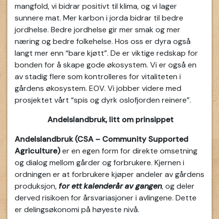
mangfold, vi bidrar positivt til klima, og vi lager
sunnere mat. Mer karbon i jorda bidrar til bedre
jordhelse. Bedre jordhelse gir mer smak og mer
næring og bedre folkehelse. Hos oss er dyra også
langt mer enn “bare kjøtt”. De er viktige redskap for
bonden for å skape gode økosystem. Vi er også en
av stadig flere som kontrolleres for vitaliteten i
gårdens økosystem. EOV. Vi jobber videre med
prosjektet vårt “spis og dyrk oslofjorden reinere”.
Andelslandbruk, litt om prinsippet
Andelslandbruk (CSA – Community Supported
Agriculture)
er en egen form for direkte omsetning
og dialog mellom gårder og forbrukere. Kjernen i
ordningen er at forbrukere kjøper andeler av gårdens
produksjon,
for ett kalenderår av gangen
, og deler
derved risikoen for årsvariasjoner i avlingene. Dette
er delingsøkonomi på høyeste nivå.