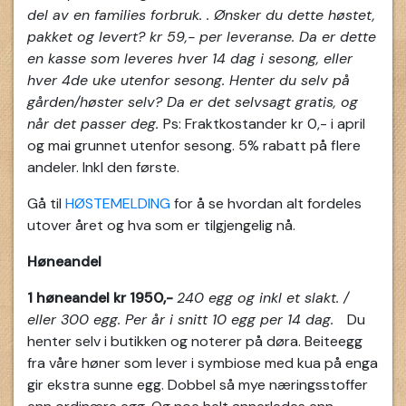
del av en families forbruk. . Ønsker du dette høstet,
pakket og levert? kr 59,- per leveranse. Da er dette
en kasse som leveres hver 14 dag i sesong, eller
hver 4de uke utenfor sesong. Henter du selv på
gården/høster selv? Da er det selvsagt gratis, og
når det passer deg.
Ps: Fraktkostander kr 0,- i april
og mai grunnet utenfor sesong. 5% rabatt på flere
andeler. Inkl den første.
Gå til
HØSTEMELDING
for å se hvordan alt fordeles
utover året og hva som er tilgjengelig nå.
Høneandel
1 høneandel kr 1950,-
240 egg og inkl et slakt. /
eller 300 egg. Per år i snitt 10 egg per 14 dag.
Du
henter selv i butikken og noterer på døra. Beiteegg
fra våre høner som lever i symbiose med kua på enga
gir ekstra sunne egg. Dobbel så mye næringsstoffer