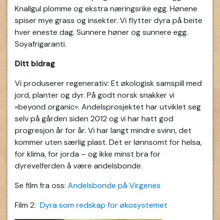
Knallgul plomme og ekstra næringsrike egg. Hønene
spiser mye grass og insekter. Vi flytter dyra på beite
hver eneste dag. Sunnere høner og sunnere egg.
Soyafrigaranti.
Ditt bidrag
Vi produserer regenerativ: Et økologisk samspill med
jord, planter og dyr. På godt norsk snakker vi
«beyond organic». Andelsprosjektet har utviklet seg
selv på gården siden 2012 og vi har hatt god
progresjon år for år. Vi har langt mindre svinn, det
kommer uten særlig plast. Det er lønnsomt for helsa,
for klima, for jorda – og ikke minst bra for
dyrevelferden å være andelsbonde.
Se film fra oss:
Andelsbonde på Virgenes
Film 2:
Dyra som redskap for økosystemet