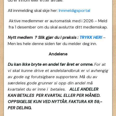
du er innom eller etter avtale.
All innmelding skal skje her:
Innmeldigsportal
Aktive medlemmer er automatisk med i 2026 – Meld
fra 1 desember om du skal avslutte ditt medlemskap.
Nytt medlem ? Slik gjør du i praksis :
TRYKK HER!
–
Men les hele denne siden før du melder deg inn.
Andelene
Du kan ikke bryte en andel før året er omme.
For at
vi skal kunne drive et andelslandbruk er vi avhengig
av gode og forutsigbare supportere. Må du av
særdeles gode grunner si opp din andel må
kvartalet du er inne i betales.
ALLE ANDELER
KAN BETALES PER KVARTAL ELLER PER MÅNED.
OPPSIGELSE KUN VED NYTTÅR. FAKTURA KR 59,-
PER DELING.