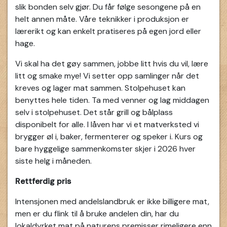
slik bonden selv gjør. Du får følge sesongene på en
helt annen måte. Våre teknikker i produksjon er
lærerikt og kan enkelt pratiseres på egen jord eller
hage.
Vi skal ha det gøy sammen, jobbe litt hvis du vil, lære
litt og smake mye! Vi setter opp samlinger når det
kreves og lager mat sammen. Stolpehuset kan
benyttes hele tiden. Ta med venner og lag middagen
selv i stolpehuset. Det står grill og bålplass
disponibelt for alle. I låven har vi et matverksted vi
brygger øl i, baker, fermenterer og speker i. Kurs og
bare hyggelige sammenkomster skjer i 2026 hver
siste helg i måneden.
Rettferdig pris
Intensjonen med andelslandbruk er ikke billigere mat,
men er du flink til å bruke andelen din, har du
lokaldyrket mat på naturens premisser rimeligere enn