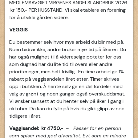
MEDLEMSAVGIFT VIRGENES ANDELSLANDBRUK 2026
kr 150,- PER HUSSTAND. Vi skal etablere en forening
for å utvikle gården videre.
VEGGIS
Du bestemmer selv hvor mye arbeid du blir med på.
Noen bidrar ikke, andre bruker mye tid på åkeren. Du
har også mulighet til å videreselge poteter for oss
som dugnad har du lite tid til overs eller andre
prioriteringer, men helt frivillig. En time arbeid gir 1%
rabatt på veggisandelen året etter. Timer skrives
opp i butikken. Å hente selv gir en del fordeler med
valg av grønt og noen ganger også overskuddsmat.
Vi ønsker uansett at du henter selv på åker 1 gang i
oktober. Da kan du fylle på hvis du gikk glipp av noe
tidligere i året.
Veggisandel: kr 4750
,-
–
Passer for en person
som spiser med god diversitet. Evt som en mindre