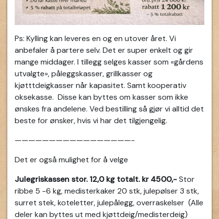
Ps: Kylling kan leveres en og en utover året. Vi
anbefaler å partere selv. Det er super enkelt og gir
mange middager. I tillegg selges kasser som «gårdens
utvalgte», påleggskasser, grillkasser og
kjøtttdeigkasser når kapasitet. Samt kooperativ
oksekasse. Disse kan byttes om kasser som ikke
ønskes fra andelene. Ved bestilling så gjør vi alltid det
beste for ønsker, hvis vi har det tilgjengelig.
—————————————————-
Det er også mulighet for å velge
Julegriskassen stor. 12,0 kg totalt. kr 4500,-
Stor
ribbe 5 -6 kg, medisterkaker 20 stk, julepølser 3 stk,
surret stek, koteletter, julepålegg, overraskelser (Alle
deler kan byttes ut med kjøttdeig/medisterdeig)