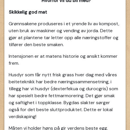
Hvorfor vil du bli med?
Skikkelig god mat
Grønnsakene produseres i et yrende liv av kompost,
uten bruk av maskiner og vending av jorda. Dette
gjør at plantene tar letter opp alle næringstoffer og
tilfører den beste smaken.
Intensjonen er at matens historie og ansikt kommer
frem.
Husdyr som får nytt frisk grass hver dag med våres
beiteteknikk har bedre næringssammensetning, i
tillegg har vi husdyr (dexterfekua og durocgris) som
har spesielt bedre fettmarmorering. Det gjør smak
og saftighet i toppklasse. Bygdas slakter sørger
også for det beste sluttproduktet. Dette er lokal
verdiskaping!
Måten vi holder høns på gir verdens beste egg.