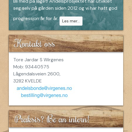
Bli med på laget! Andelsprosjektet har utviklet
seg selv på gården siden 2012 og vi har hatt god
progressjon år for år.
Les mer...
Kontakt oss
Tore Jardar S Wirgenes
Mob: 93440575
Lågendalsveien 2600,
3282 KVELDE
Praksis? Be an intern!