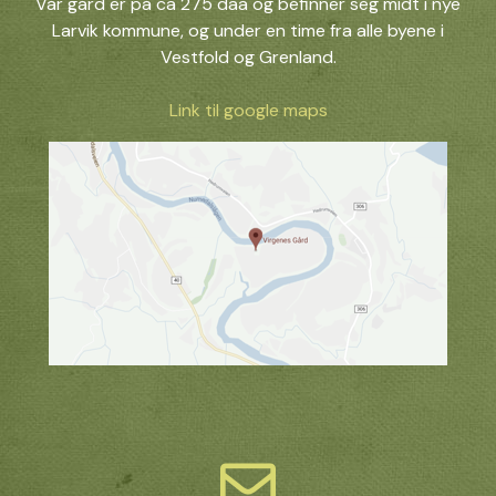
Vår gård er på ca 275 daa og befinner seg midt i nye
Larvik kommune, og under en time fra alle byene i
Vestfold og Grenland.
Link til google maps