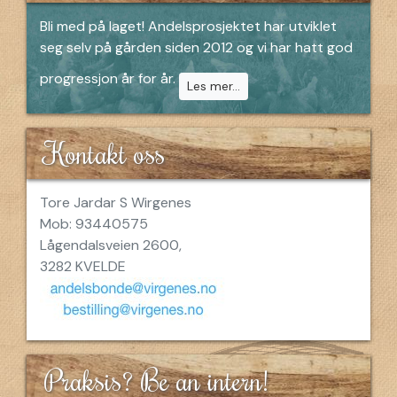
Bli med på laget! Andelsprosjektet har utviklet
seg selv på gården siden 2012 og vi har hatt god
progressjon år for år.
Les mer...
Kontakt oss
Tore Jardar S Wirgenes
Mob: 93440575
Lågendalsveien 2600,
3282 KVELDE
Praksis? Be an intern!