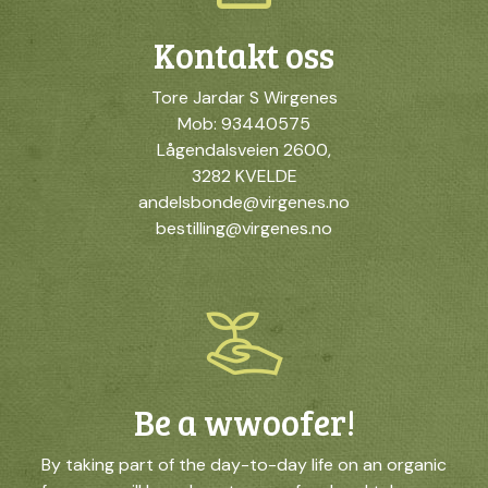
Kontakt oss
Tore Jardar S Wirgenes
Mob: 93440575
Lågendalsveien 2600,
3282 KVELDE
andelsbonde@virgenes.no
bestilling@virgenes.no
Be a wwoofer!
By taking part of the day-to-day life on an organic