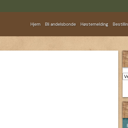
Hjem
Bli andelsbonde
Høstemelding
Bestilli
Ar