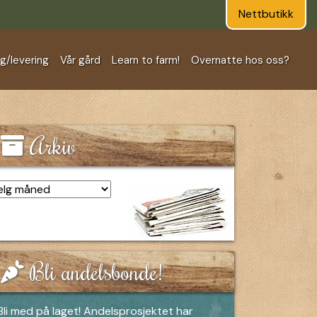
Nettbutikk
ng/levering
Vår gård
Learn to farm!
Overnatte hos oss?
Arkiv
kiv
Bli andelsbonde!
Bli med på laget! Andelsprosjektet har