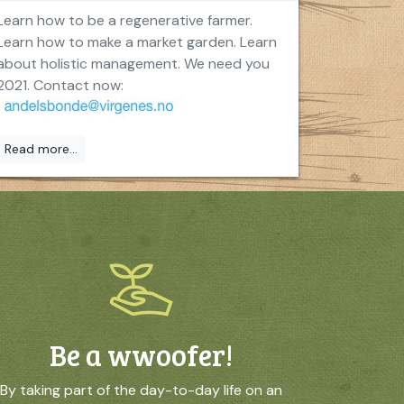
Learn how to be a regenerative farmer.
Learn how to make a market garden. Learn
about holistic management. We need you
2021. Contact now:
Read more...
Be a wwoofer!
By taking part of the day-to-day life on an