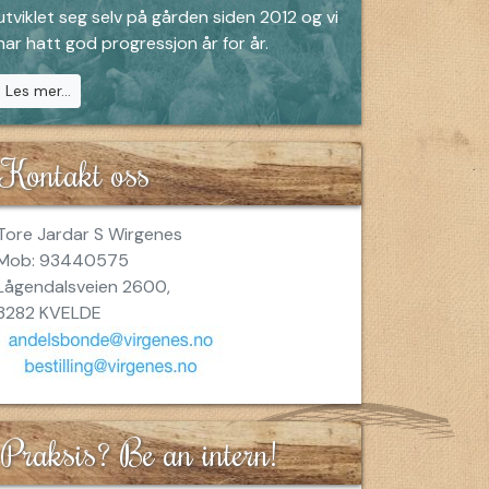
utviklet seg selv på gården siden 2012 og vi
har hatt god progressjon år for år.
Les mer...
Kontakt oss
Tore Jardar S Wirgenes
Mob: 93440575
Lågendalsveien 2600,
3282 KVELDE
Praksis? Be an intern!