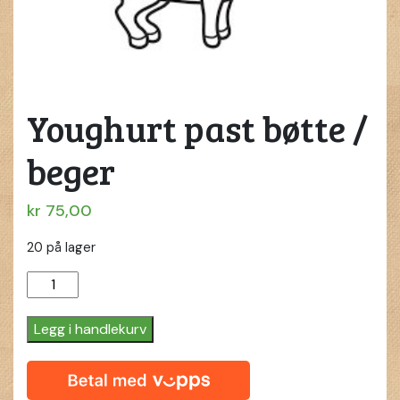
Youghurt past bøtte /
beger
kr
75,00
20 på lager
Youghurt
past
bøtte
Legg i handlekurv
/
beger
quantity