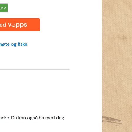
urv
møte og fiske
 andre. Du kan også ha med deg