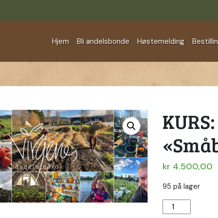
Hjem
Bli andelsbonde
Høstemelding
Bestilli
KURS:
«Små
kr
4.500,00
95 på lager
KURS:
«Småbrukerdr