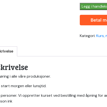
quantity
Legg i handlek
Kategori:
Kurs, 
krivelse
krivelse
føring i alle våre produksjoner.
 start morgen eller lunsjtid.
personer. Vi oppretter kurset ved bestilling med åpning for
son ink