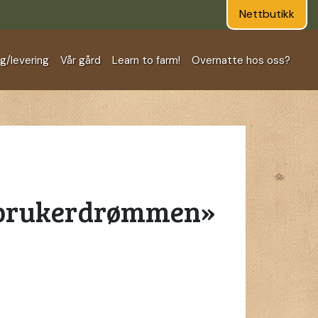
Nettbutikk
ng/levering
Vår gård
Learn to farm!
Overnatte hos oss?
brukerdrømmen»
ømmen»