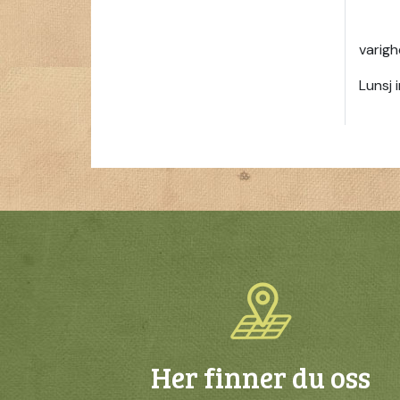
varigh
Lunsj i
Her finner du oss