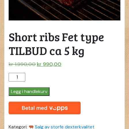
Short ribs Fet type
TILBUD ca 5 kg
Opprinnelig
Nåværende
kr
1.990,00
kr
990,00
pris
pris
Short
var:
er:
ribs
kr 1.990,00.
kr 990,00.
Fet
Legg i handlekurv
type
TILBUD
ca
5
kg
Kategori:
Salg av storfe dexterkvalitet