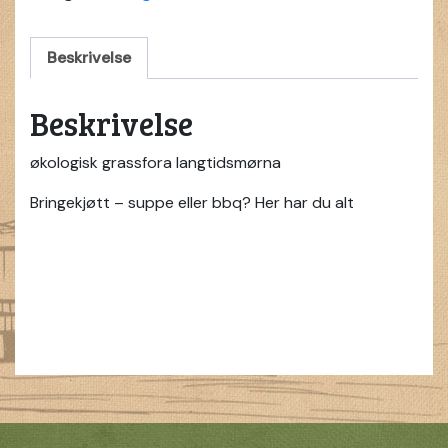
quantity
Beskrivelse
Beskrivelse
økologisk grassfora langtidsmørna
Bringekjøtt – suppe eller bbq? Her har du alt