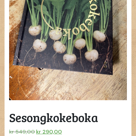
Sesongkokeboka
Opprinnelig
Nåværende
kr
549,00
kr
290,00