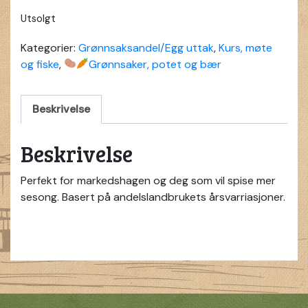
pris
pris
Utsolgt
var:
er:
kr 549,00.
kr 290,00.
Kategorier:
Grønnsaksandel/Egg uttak
,
Kurs, møte
og fiske
,
Grønnsaker, potet og bær
Beskrivelse
Beskrivelse
Perfekt for markedshagen og deg som vil spise mer
sesong. Basert på andelslandbrukets årsvarriasjoner.