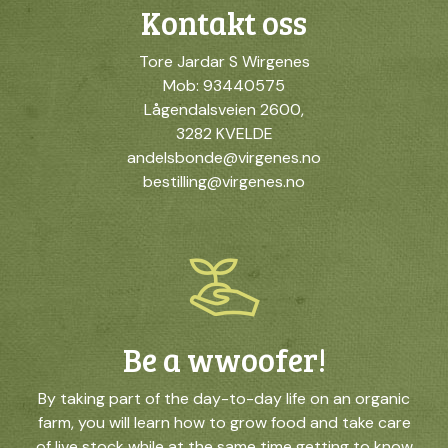
Kontakt oss
Tore Jardar S Wirgenes
Mob: 93440575
Lågendalsveien 2600,
3282 KVELDE
andelsbonde@virgenes.no
bestilling@virgenes.no
Be a wwoofer!
By taking part of the day-to-day life on an organic
farm, you will learn how to grow food and take care
of live stock while at the same time getting to know