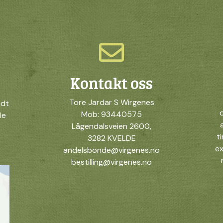
Kontakt oss
Tore Jardar S Wirgenes
idt
o
Mob: 93440575
le
Lågendalsveien 2600,
t
3282 KVELDE
ex
andelsbonde@virgenes.no
bestilling@virgenes.no