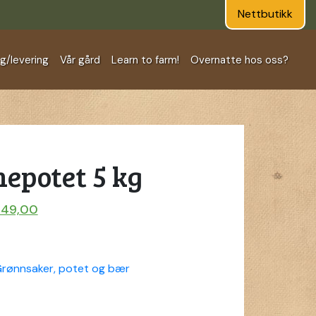
Nettbutikk
ng/levering
Vår gård
Learn to farm!
Overnatte hos oss?
epotet 5 kg
rinnelig
Nåværende
149,00
pris
er:
299,00.
kr 149,00.
rønnsaker, potet og bær