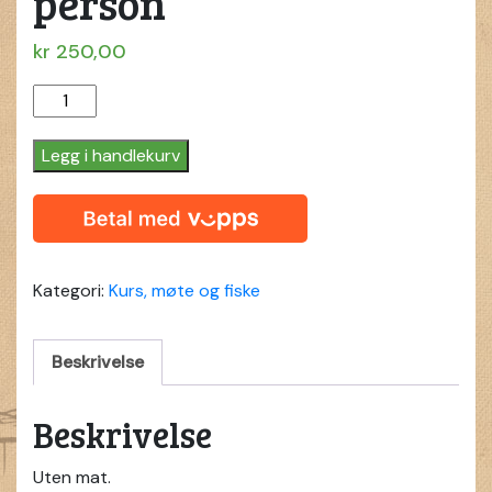
person
kr
250,00
Overnatting
per
person
Legg i handlekurv
quantity
Kategori:
Kurs, møte og fiske
Beskrivelse
Beskrivelse
Uten mat.