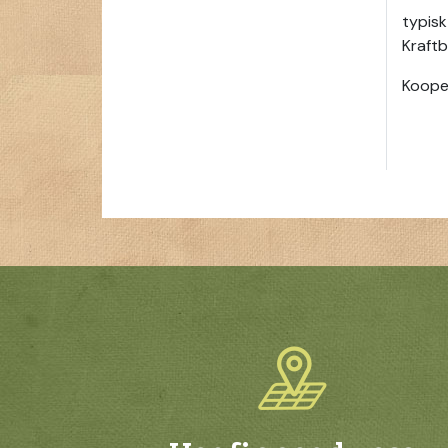
typisk
Kraftb
Kooper