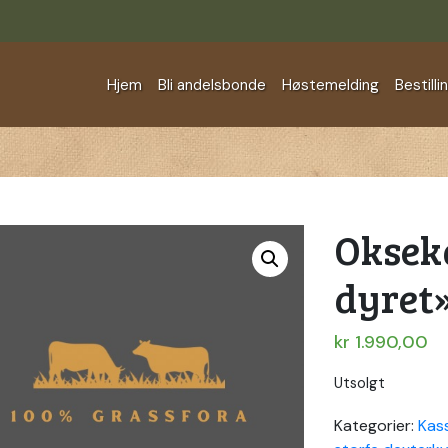
Hjem
Bli andelsbonde
Høstemelding
Bestilli
Oksek
dyret
kr
1.990,00
Utsolgt
Kategorier:
Kas