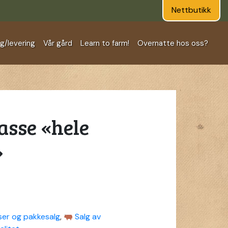
Nettbutikk
ng/levering
Vår gård
Learn to farm!
Overnatte hos oss?
asse «hele
»
ser og pakkesalg
,
Salg av