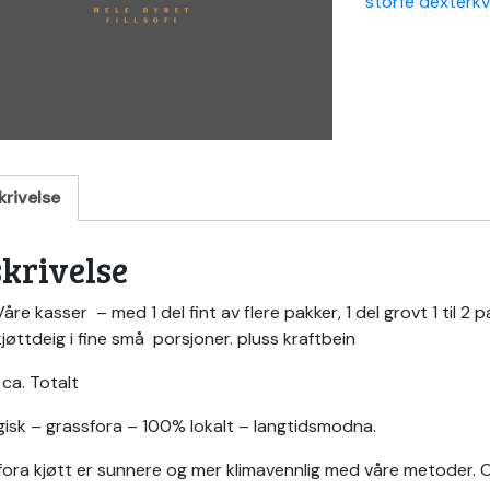
storfe dexterkv
krivelse
krivelse
Våre kasser – med 1 del fint av flere pakker, 1 del grovt 1 til 
kjøttdeig i fine små porsjoner. pluss kraftbein
 ca. Totalt
isk – grassfora – 100% lokalt – langtidsmodna.
fora kjøtt er sunnere og mer klimavennlig med våre metoder