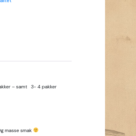
alitet
2 pakker – samt 3- 4 pakker
. Og masse smak