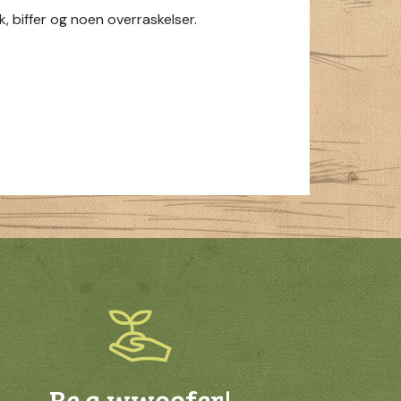
k, biffer og noen overraskelser.
Be a wwoofer!