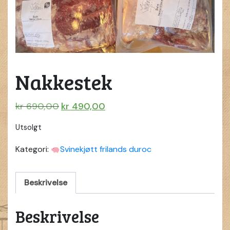
Nakkestek
Opprinnelig
Nåværende
kr
690,00
kr
490,00
pris
pris
Utsolgt
var:
er:
kr 690,00.
kr 490,00.
Kategori:
Svinekjøtt frilands duroc
Beskrivelse
Beskrivelse