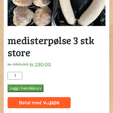
medisterpølse 3 stk
store
Opprinnelig
Nåværende
kr
359,00
kr
290,00
pris
pris
medisterpølse
var:
er:
3
kr 359,00.
kr 290,00.
stk
Legg i handlekurv
store
quantity