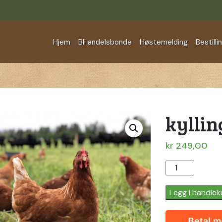
Hjem
Bli andelsbonde
Høstemelding
Bestilli
kyllin
kr
249,00
kyllinghjerte
quantity
Legg i handlek