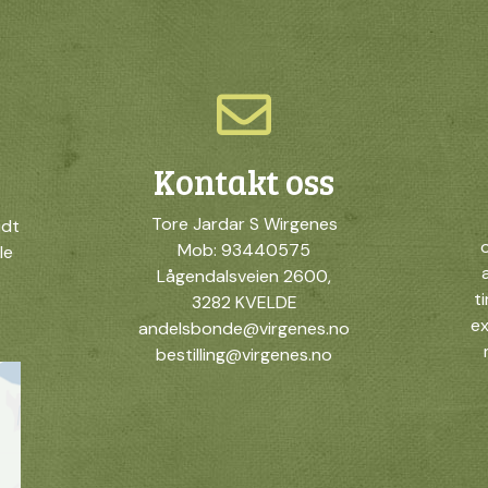
Kontakt oss
Tore Jardar S Wirgenes
idt
o
Mob: 93440575
le
Lågendalsveien 2600,
t
3282 KVELDE
ex
andelsbonde@virgenes.no
bestilling@virgenes.no