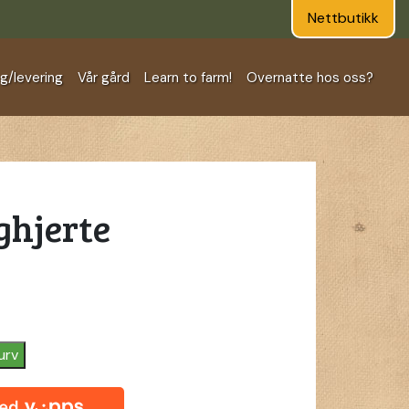
Nettbutikk
ng/levering
Vår gård
Learn to farm!
Overnatte hos oss?
ghjerte
urv