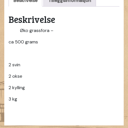
Beskrivelse
Tilleggsinformasjon
Beskrivelse
Øko grassfora –
ca 500 grams
2 svin
2 okse
2 kylling
3 kg