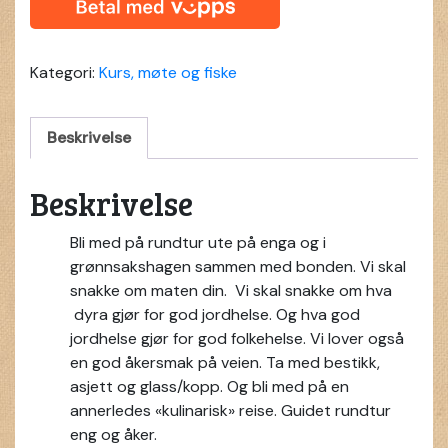
to
fork
(barn)
Kategori:
Kurs, møte og fiske
quantity
Beskrivelse
Beskrivelse
Bli med på rundtur ute på enga og i
grønnsakshagen sammen med bonden. Vi skal
snakke om maten din. Vi skal snakke om hva
dyra gjør for god jordhelse. Og hva god
jordhelse gjør for god folkehelse. Vi lover også
en god åkersmak på veien. Ta med bestikk,
asjett og glass/kopp. Og bli med på en
annerledes «kulinarisk» reise. Guidet rundtur
eng og åker.