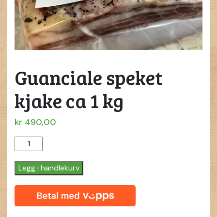
Guanciale speket
kjake ca 1 kg
kr
490,00
Guanciale
speket
kjake
Legg i handlekurv
ca
1
kg
quantity