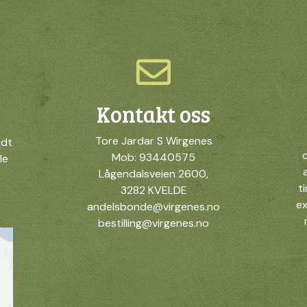
Kontakt oss
Tore Jardar S Wirgenes
idt
o
Mob: 93440575
le
Lågendalsveien 2600,
t
3282 KVELDE
ex
andelsbonde@virgenes.no
bestilling@virgenes.no