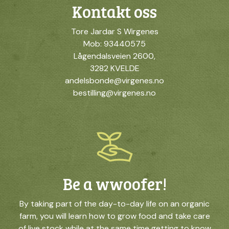
Kontakt oss
Tore Jardar S Wirgenes
Mob: 93440575
Lågendalsveien 2600,
3282 KVELDE
andelsbonde@virgenes.no
bestilling@virgenes.no
Be a wwoofer!
By taking part of the day-to-day life on an organic
farm, you will learn how to grow food and take care
of live stock while at the same time getting to know