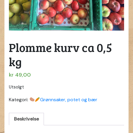
Plomme kurv ca 0,5
kg
kr
49,00
Utsolgt
Kategori:
Grønnsaker, potet og bær
Beskrivelse