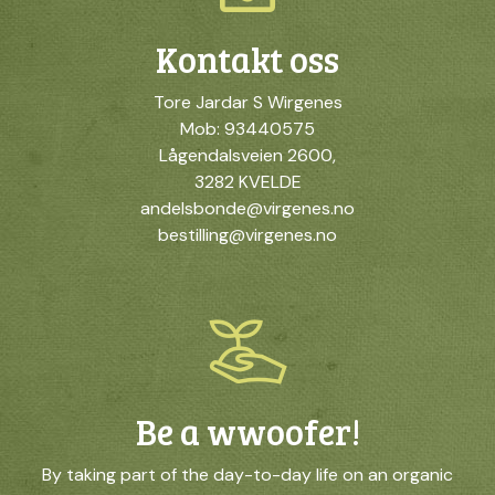
Kontakt oss
Tore Jardar S Wirgenes
Mob: 93440575
Lågendalsveien 2600,
3282 KVELDE
andelsbonde@virgenes.no
bestilling@virgenes.no
Be a wwoofer!
By taking part of the day-to-day life on an organic