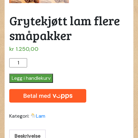
Grytekjøtt lam flere
småpakker
kr
1.250,00
Grytekjøtt
lam
flere
Legg i handlekurv
småpakker
quantity
Kategori:
Lam
Beskrivelse