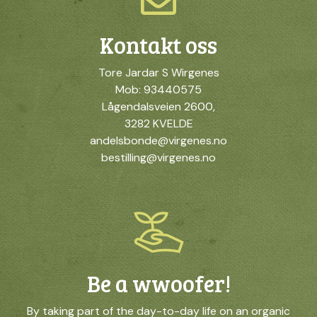
Kontakt oss
Tore Jardar S Wirgenes
Mob: 93440575
Lågendalsveien 2600,
3282 KVELDE
andelsbonde@virgenes.no
bestilling@virgenes.no
Be a wwoofer!
By taking part of the day-to-day life on an organic