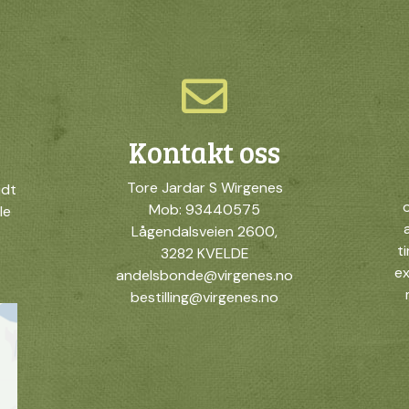
Kontakt oss
Tore Jardar S Wirgenes
idt
o
Mob: 93440575
le
Lågendalsveien 2600,
t
3282 KVELDE
ex
andelsbonde@virgenes.no
bestilling@virgenes.no