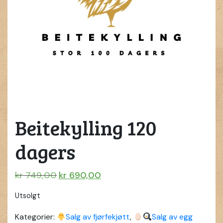
Beitekylling 120
dagers
Opprinnelig
Nåværende
kr
749,00
kr
690,00
pris
pris
Utsolgt
var:
er:
kr 749,00.
kr 690,00.
Kategorier:
Salg av fjørfekjøtt
,
Salg av egg