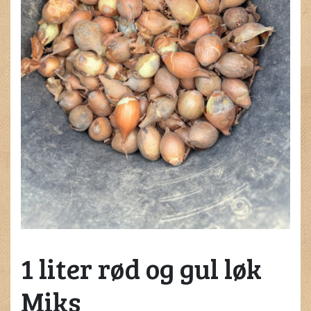
1 liter rød og gul løk
Miks