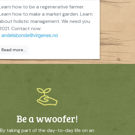
Learn how to be a regenerative farmer.
Learn how to make a market garden. Learn
about holistic management. We need you
2021. Contact now:
Read more...
Be a wwoofer!
By taking part of the day-to-day life on an