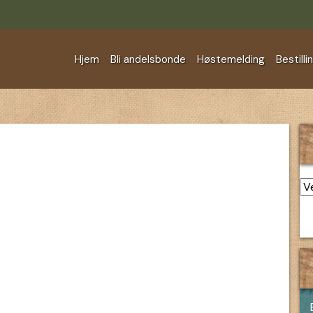
Hjem
Bli andelsbonde
Høstemelding
Bestilli
Ar