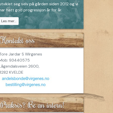
utviklet seg selv på gården siden 2012 og vi
har hatt god progressjon år for år.
Les mer...
Kontakt oss
Tore Jardar S Wirgenes
Mob: 93440575
Lågendalsveien 2600,
3282 KVELDE
Praksis? Be an intern!