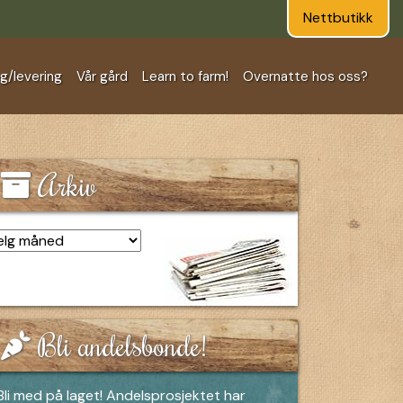
Nettbutikk
ng/levering
Vår gård
Learn to farm!
Overnatte hos oss?
Arkiv
kiv
Bli andelsbonde!
Bli med på laget! Andelsprosjektet har