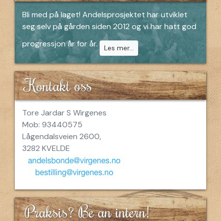
Bli med på laget! Andelsprosjektet har utviklet
seg selv på gården siden 2012 og vi har hatt god
progressjon år for år.
Les mer...
Kontakt oss
Tore Jardar S Wirgenes
Mob: 93440575
Lågendalsveien 2600,
3282 KVELDE
Praksis? Be an intern!