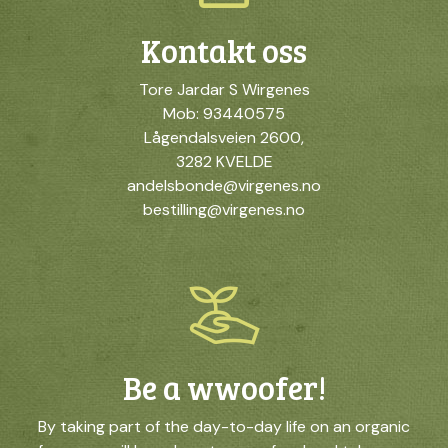
Kontakt oss
Tore Jardar S Wirgenes
Mob: 93440575
Lågendalsveien 2600,
3282 KVELDE
andelsbonde@virgenes.no
bestilling@virgenes.no
Be a wwoofer!
By taking part of the day-to-day life on an organic