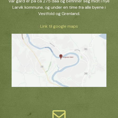
Vår gård er på ca 275 daa og befinner seg midt i nye
Larvik kommune, og under en time fra alle byene i
Vestfold og Grenland.
Link til google maps