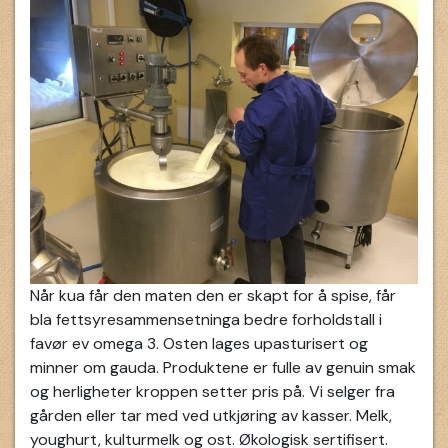
Når kua får den maten den er skapt for å spise, får
bla fettsyresammensetninga bedre forholdstall i
favør ev omega 3. Osten lages upasturisert og
minner om gauda. Produktene er fulle av genuin smak
og herligheter kroppen setter pris på. Vi selger fra
gården eller tar med ved utkjøring av kasser. Melk,
youghurt, kulturmelk og ost. Økologisk sertifisert.