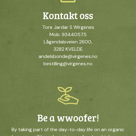
Kontakt oss
Tore Jardar S Wirgenes
Mob: 93440575
Lågendalsveien 2600,
3282 KVELDE
andelsbonde@virgenes.no
bestilling@virgenes.no
Be a wwoofer!
By taking part of the day-to-day life on an organic