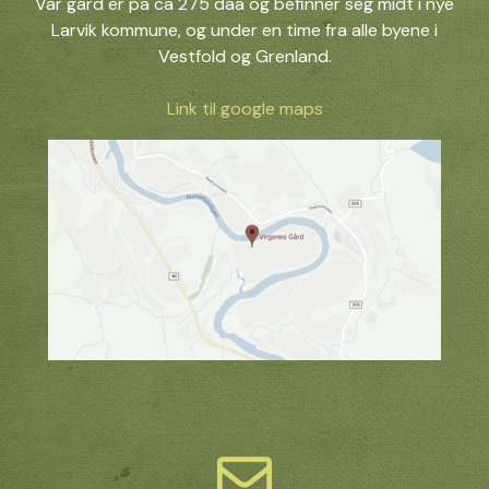
Vår gård er på ca 275 daa og befinner seg midt i nye
Larvik kommune, og under en time fra alle byene i
Vestfold og Grenland.
Link til google maps