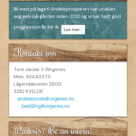
Bli med på laget! Andelsprosjektet har utviklet
seg selv på gården siden 2012 og vi har hatt god
progressjon år for år.
Les mer...
Kontakt oss
Tore Jardar S Wirgenes
Mob: 93440575
Lågendalsveien 2600,
3282 KVELDE
Praksis? Be an intern!