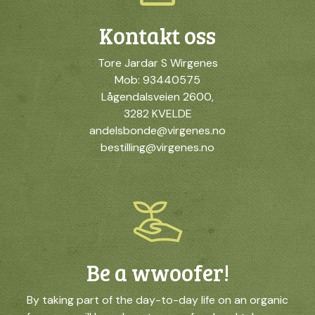
Kontakt oss
Tore Jardar S Wirgenes
Mob: 93440575
Lågendalsveien 2600,
3282 KVELDE
andelsbonde@virgenes.no
bestilling@virgenes.no
Be a wwoofer!
By taking part of the day-to-day life on an organic