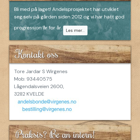
Bli med på laget! Andelsprosjektet har utviklet
seg selv på gården siden 2012 og vi har hatt god
progressjon år for år.
Les mer...
Kontakt oss
Tore Jardar S Wirgenes
Mob: 93440575
Lågendalsveien 2600,
3282 KVELDE
Praksis? Be an intern!