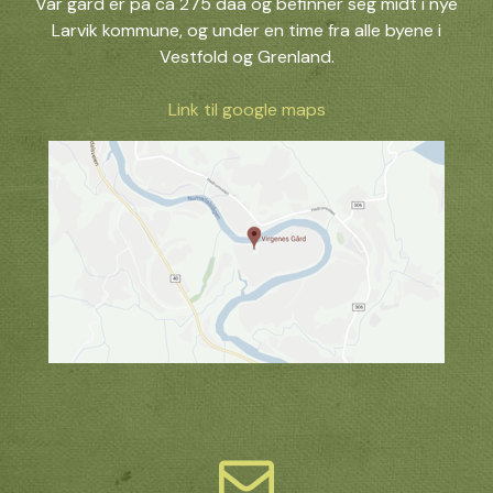
Vår gård er på ca 275 daa og befinner seg midt i nye
Larvik kommune, og under en time fra alle byene i
Vestfold og Grenland.
Link til google maps