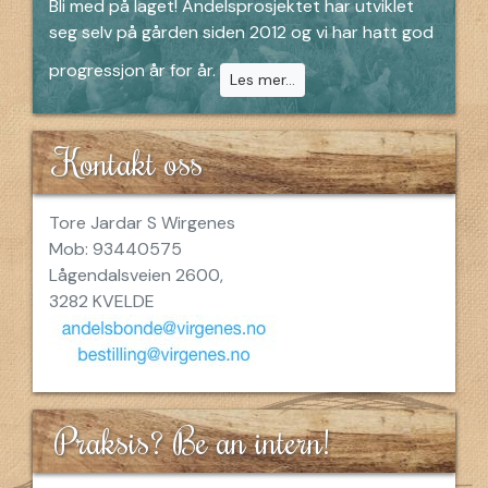
Bli med på laget! Andelsprosjektet har utviklet
seg selv på gården siden 2012 og vi har hatt god
progressjon år for år.
Les mer...
Kontakt oss
Tore Jardar S Wirgenes
Mob: 93440575
Lågendalsveien 2600,
3282 KVELDE
Praksis? Be an intern!