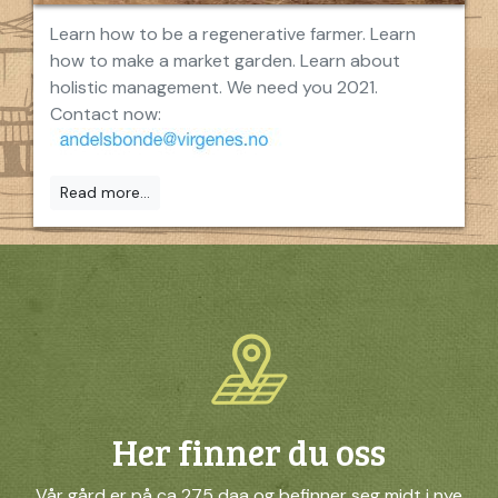
Learn how to be a regenerative farmer. Learn
how to make a market garden. Learn about
holistic management. We need you 2021.
Contact now:
Read more...
Her finner du oss
Vår gård er på ca 275 daa og befinner seg midt i nye