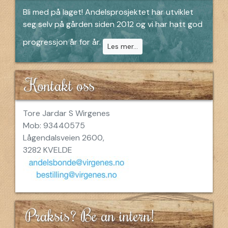
Bli med på laget! Andelsprosjektet har utviklet
seg selv på gården siden 2012 og vi har hatt god
progressjon år for år.
Les mer...
Kontakt oss
Tore Jardar S Wirgenes
Mob: 93440575
Lågendalsveien 2600,
3282 KVELDE
Praksis? Be an intern!