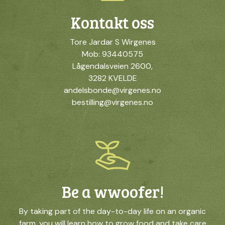
Kontakt oss
Tore Jardar S Wirgenes
Mob: 93440575
Lågendalsveien 2600,
3282 KVELDE
andelsbonde@virgenes.no
bestilling@virgenes.no
Be a wwoofer!
By taking part of the day-to-day life on an organic
farm, you will learn how to grow food and take care