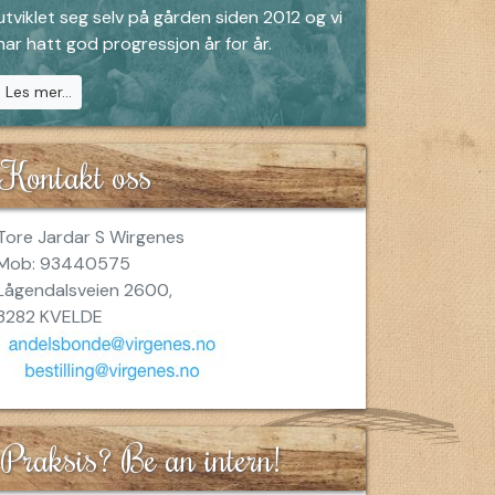
utviklet seg selv på gården siden 2012 og vi
har hatt god progressjon år for år.
Les mer...
Kontakt oss
Tore Jardar S Wirgenes
Mob: 93440575
Lågendalsveien 2600,
3282 KVELDE
Praksis? Be an intern!