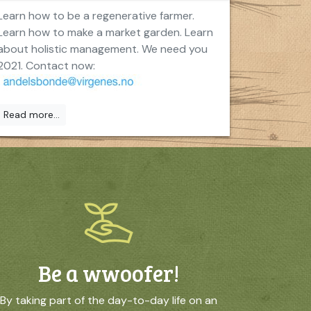
Learn how to be a regenerative farmer.
Learn how to make a market garden. Learn
about holistic management. We need you
2021. Contact now:
Read more...
Be a wwoofer!
By taking part of the day-to-day life on an