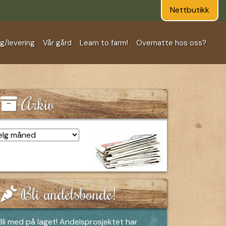
Nettbutikk
ng/levering
Vår gård
Learn to farm!
Overnatte hos oss?
Arkiv
kiv
Bli andelsbonde!
Bli med på laget! Andelsprosjektet har