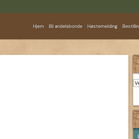
Hjem
Bli andelsbonde
Høstemelding
Bestilli
Ar