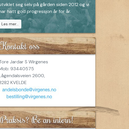
utviklet seg selv på gården siden 2012 og vi
har hatt god progressjon år for år.
Les mer...
Kontakt oss
Tore Jardar S Wirgenes
Mob: 93440575
Lågendalsveien 2600,
3282 KVELDE
Praksis? Be an intern!