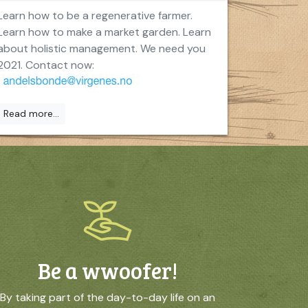
Learn how to be a regenerative farmer.
Learn how to make a market garden. Learn
about holistic management. We need you
2021. Contact now:
Read more...
Be a wwoofer!
By taking part of the day-to-day life on an