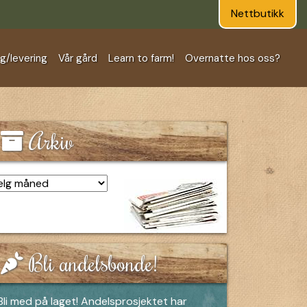
Nettbutikk
ng/levering
Vår gård
Learn to farm!
Overnatte hos oss?
Arkiv
kiv
Bli andelsbonde!
Bli med på laget! Andelsprosjektet har