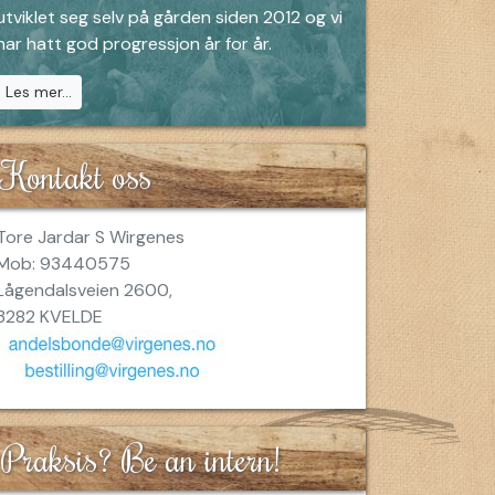
utviklet seg selv på gården siden 2012 og vi
har hatt god progressjon år for år.
Les mer...
Kontakt oss
Tore Jardar S Wirgenes
Mob: 93440575
Lågendalsveien 2600,
3282 KVELDE
Praksis? Be an intern!