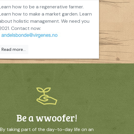
Learn how to be a regenerative farmer.
Learn how to make a market garden. Learn
about holistic management. We need you
2021. Contact now:
Read more...
Be a wwoofer!
By taking part of the day-to-day life on an