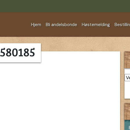
Hjem
Bli andelsbonde
Høstemelding
Bestilli
580185
Ar