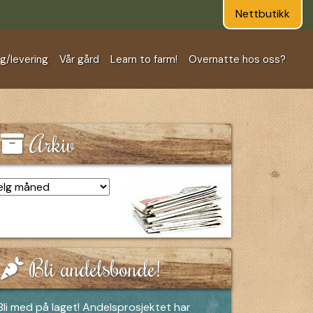
Nettbutikk
ng/levering
Vår gård
Learn to farm!
Overnatte hos oss?
Arkiv
kiv
Bli andelsbonde!
Bli med på laget! Andelsprosjektet har