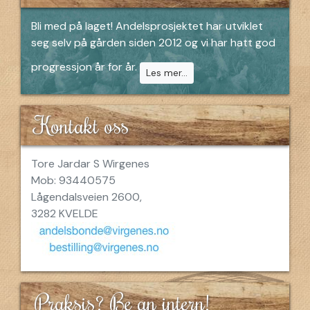
Bli med på laget! Andelsprosjektet har utviklet
seg selv på gården siden 2012 og vi har hatt god
progressjon år for år.
Les mer...
Kontakt oss
Tore Jardar S Wirgenes
Mob: 93440575
Lågendalsveien 2600,
3282 KVELDE
Praksis? Be an intern!