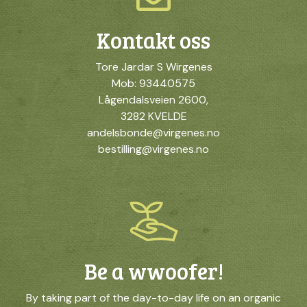
Kontakt oss
Tore Jardar S Wirgenes
Mob: 93440575
Lågendalsveien 2600,
3282 KVELDE
andelsbonde@virgenes.no
bestilling@virgenes.no
Be a wwoofer!
By taking part of the day-to-day life on an organic