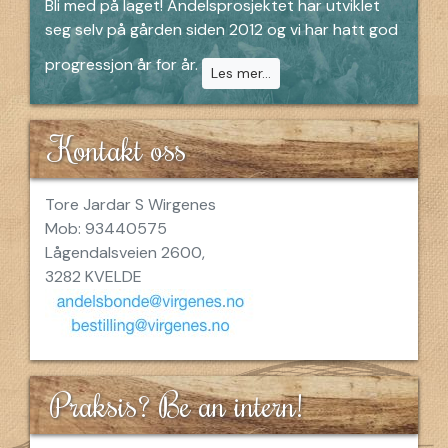
Bli med på laget! Andelsprosjektet har utviklet
seg selv på gården siden 2012 og vi har hatt god
progressjon år for år.
Les mer...
Kontakt oss
Tore Jardar S Wirgenes
Mob: 93440575
Lågendalsveien 2600,
3282 KVELDE
Praksis? Be an intern!