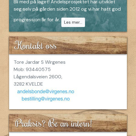
Bli med på laget! Andelsprosjektet har utviklet
seg selv på gården siden 2012 og vi har hatt god
progressjon år for år.
Les mer...
Kontakt oss
Tore Jardar S Wirgenes
Mob: 93440575
Lågendalsveien 2600,
3282 KVELDE
Praksis? Be an intern!