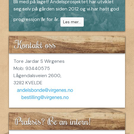
Bli med på laget! Andelsprosjektet har utviklet
seg selv på gården siden 2012 og vi har hatt god
progressjon år for år.
Les mer...
Kontakt oss
Tore Jardar S Wirgenes
Mob: 93440575
Lågendalsveien 2600,
3282 KVELDE
Praksis? Be an intern!