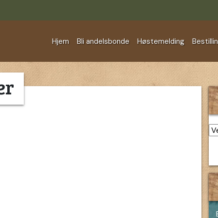
Hjem
Bli andelsbonde
Høstemelding
Bestilli
er
Ar