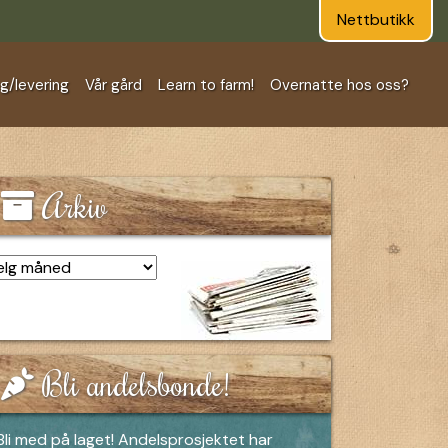
Nettbutikk
ng/levering
Vår gård
Learn to farm!
Overnatte hos oss?
Arkiv
kiv
Bli andelsbonde!
Bli med på laget! Andelsprosjektet har