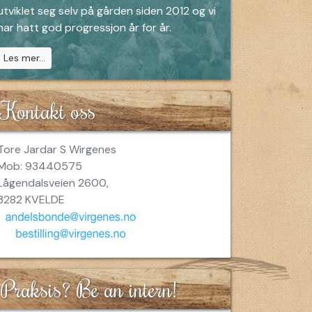
utviklet seg selv på gården siden 2012 og vi
har hatt god progressjon år for år.
Les mer...
Kontakt oss
Tore Jardar S Wirgenes
Mob: 93440575
Lågendalsveien 2600,
3282 KVELDE
Praksis? Be an intern!