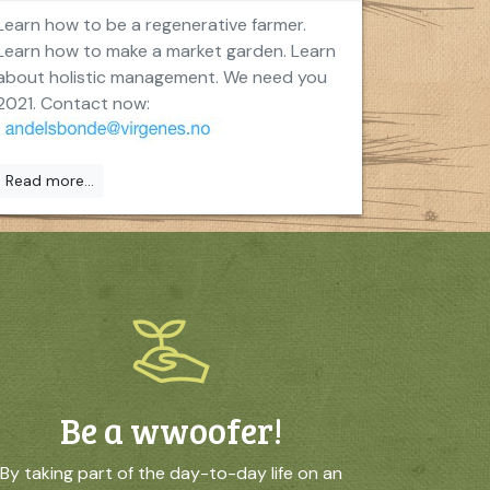
Learn how to be a regenerative farmer.
Learn how to make a market garden. Learn
about holistic management. We need you
2021. Contact now:
Read more...
Be a wwoofer!
By taking part of the day-to-day life on an