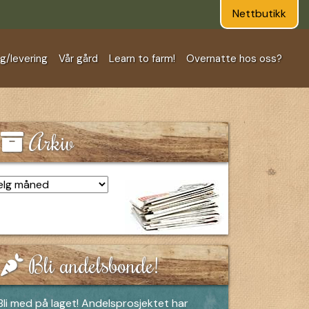
Nettbutikk
ng/levering
Vår gård
Learn to farm!
Overnatte hos oss?
Arkiv
kiv
Bli andelsbonde!
Bli med på laget! Andelsprosjektet har