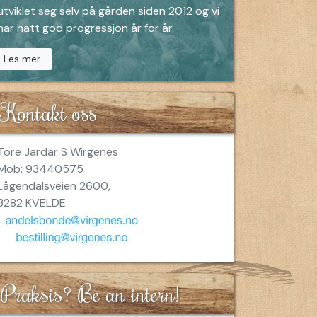
utviklet seg selv på gården siden 2012 og vi
har hatt god progressjon år for år.
Les mer...
Kontakt oss
Tore Jardar S Wirgenes
Mob: 93440575
Lågendalsveien 2600,
3282 KVELDE
Praksis? Be an intern!