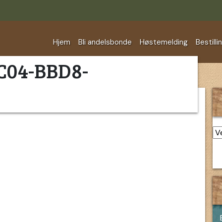
Hjem
Bli andelsbonde
Høstemelding
Bestilli
C04-BBD8-
Ar