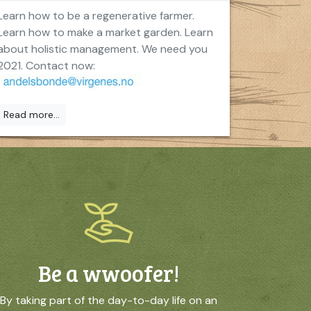
Learn how to be a regenerative farmer.
Learn how to make a market garden. Learn
about holistic management. We need you
2021. Contact now:
Read more...
Be a wwoofer!
By taking part of the day-to-day life on an