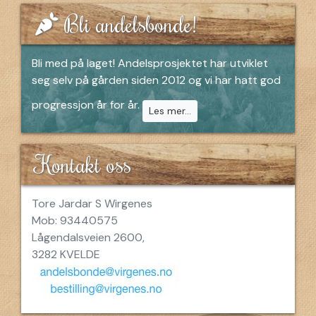
Bli andelsbonde!
Bli med på laget! Andelsprosjektet har utviklet
seg selv på gården siden 2012 og vi har hatt god
progressjon år for år.
Les mer...
Kontakt oss
Tore Jardar S Wirgenes
Mob: 93440575
Lågendalsveien 2600,
3282 KVELDE