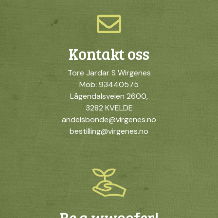
Kontakt oss
Tore Jardar S Wirgenes
Mob: 93440575
Lågendalsveien 2600,
3282 KVELDE
andelsbonde@virgenes.no
bestilling@virgenes.no
Be a wwoofer!