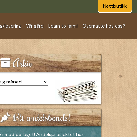
Nettbutikk
ng/levering
Vår gård
Learn to farm!
Overnatte hos oss?
Arkiv
kiv
Bli andelsbonde!
Bli med på laget! Andelsprosjektet har