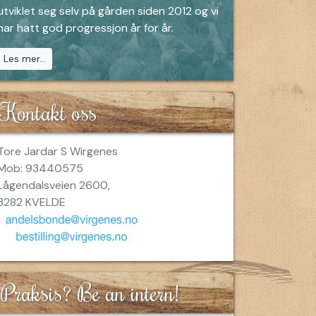
utviklet seg selv på gården siden 2012 og vi
har hatt god progressjon år for år.
Les mer...
Kontakt oss
Tore Jardar S Wirgenes
Mob: 93440575
Lågendalsveien 2600,
3282 KVELDE
Praksis? Be an intern!