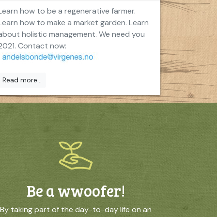
Learn how to be a regenerative farmer.
Learn how to make a market garden. Learn
about holistic management. We need you
2021. Contact now:
Read more...
Be a wwoofer!
By taking part of the day-to-day life on an