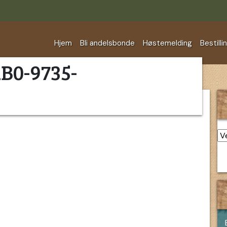
Hjem
Bli andelsbonde
Høstemelding
Bestilli
B0-9735-
Ar