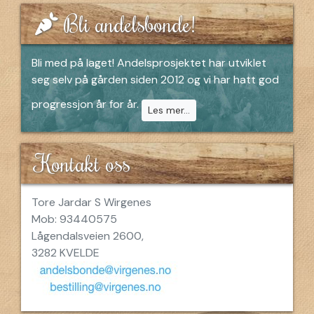
Bli andelsbonde!
Bli med på laget! Andelsprosjektet har utviklet
seg selv på gården siden 2012 og vi har hatt god
progressjon år for år.
Les mer...
Kontakt oss
Tore Jardar S Wirgenes
Mob: 93440575
Lågendalsveien 2600,
3282 KVELDE