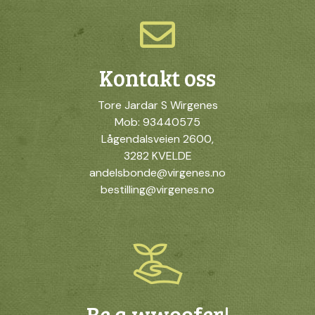
Kontakt oss
Tore Jardar S Wirgenes
Mob: 93440575
Lågendalsveien 2600,
3282 KVELDE
andelsbonde@virgenes.no
bestilling@virgenes.no
Be a wwoofer!