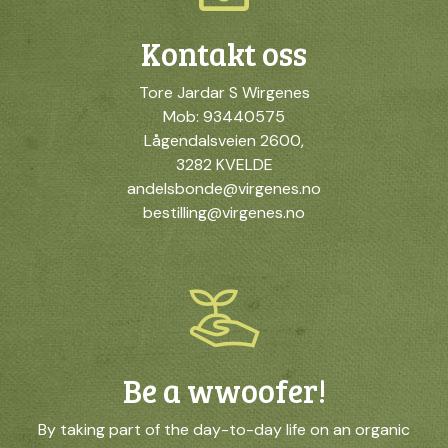
Kontakt oss
Tore Jardar S Wirgenes
Mob: 93440575
Lågendalsveien 2600,
3282 KVELDE
andelsbonde@virgenes.no
bestilling@virgenes.no
Be a wwoofer!
By taking part of the day-to-day life on an organic