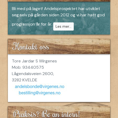
Bli med på laget! Andelsprosjektet har utviklet
seg selv på gården siden 2012 og vi har hatt god
progressjon år for år.
Les mer...
Kontakt oss
Tore Jardar S Wirgenes
Mob: 93440575
Lågendalsveien 2600,
3282 KVELDE
Praksis? Be an intern!