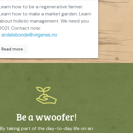
Learn how to be a regenerative farmer.
Learn how to make a market garden. Learn
about holistic management. We need you
2021. Contact now:
Read more...
Be a wwoofer!
By taking part of the day-to-day life on an