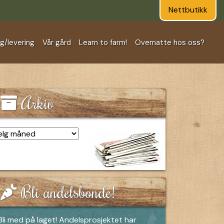
Nettbutikk
ng/levering
Vår gård
Learn to farm!
Overnatte hos oss?
Arkiv
kiv
Bli andelsbonde!
Bli med på laget! Andelsprosjektet har