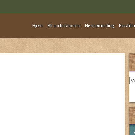
Hjem
Bli andelsbonde
Høstemelding
Bestilli
Ar