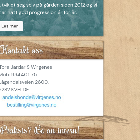
utviklet seg selv på gården siden 2012 og vi
har hatt god progressjon år for år.
Les mer...
Kontakt oss
Tore Jardar S Wirgenes
Mob: 93440575
Lågendalsveien 2600,
3282 KVELDE
Praksis? Be an intern!