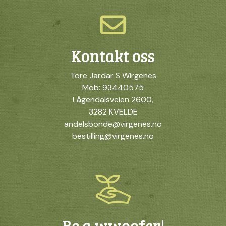
Kontakt oss
Tore Jardar S Wirgenes
Mob: 93440575
Lågendalsveien 2600,
3282 KVELDE
andelsbonde@virgenes.no
bestilling@virgenes.no
Be a wwoofer!