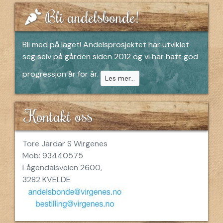
Bli andelsbonde!
Bli med på laget! Andelsprosjektet har utviklet
seg selv på gården siden 2012 og vi har hatt god
progressjon år for år.
Les mer...
Kontakt oss
Tore Jardar S Wirgenes
Mob: 93440575
Lågendalsveien 2600,
3282 KVELDE