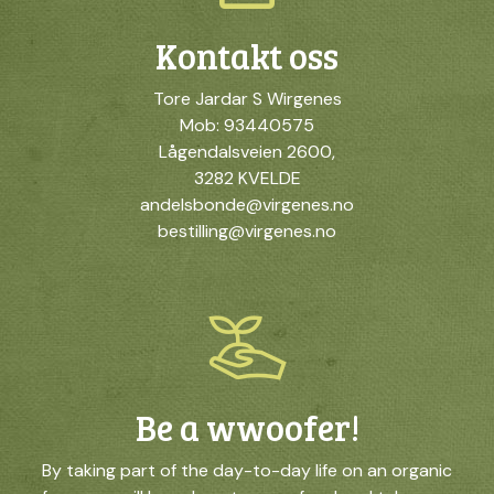
Kontakt oss
Tore Jardar S Wirgenes
Mob: 93440575
Lågendalsveien 2600,
3282 KVELDE
andelsbonde@virgenes.no
bestilling@virgenes.no
Be a wwoofer!
By taking part of the day-to-day life on an organic