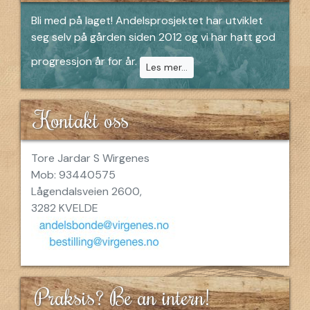
Bli med på laget! Andelsprosjektet har utviklet
seg selv på gården siden 2012 og vi har hatt god
progressjon år for år.
Les mer...
Kontakt oss
Tore Jardar S Wirgenes
Mob: 93440575
Lågendalsveien 2600,
3282 KVELDE
Praksis? Be an intern!