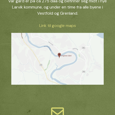
Vår gård er på ca 275 daa og befinner seg midt i nye
Larvik kommune, og under en time fra alle byene i
Vestfold og Grenland.
Link til google maps