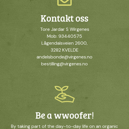
Kontakt oss
Tore Jardar S Wirgenes
Mob: 93440575
Lågendalsveien 2600,
3282 KVELDE
andelsbonde@virgenes.no
bestilling@virgenes.no
Be a wwoofer!
By taking part of the day-to-day life on an organic