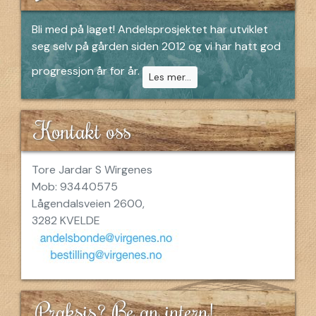
Bli med på laget! Andelsprosjektet har utviklet
seg selv på gården siden 2012 og vi har hatt god
progressjon år for år.
Les mer...
Kontakt oss
Tore Jardar S Wirgenes
Mob: 93440575
Lågendalsveien 2600,
3282 KVELDE
Praksis? Be an intern!