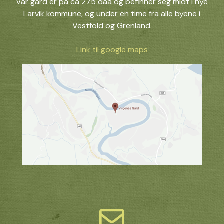
Vår gård er på ca 275 daa og befinner seg midt i nye
Larvik kommune, og under en time fra alle byene i
Vestfold og Grenland.
Link til google maps