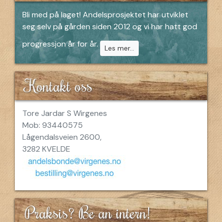
Bli med på laget! Andelsprosjektet har utviklet
seg selv på gården siden 2012 og vi har hatt god
progressjon år for år.
Les mer...
Kontakt oss
Tore Jardar S Wirgenes
Mob: 93440575
Lågendalsveien 2600,
3282 KVELDE
Praksis? Be an intern!