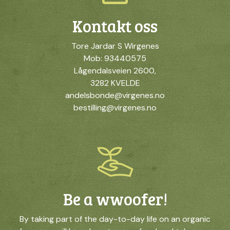
Kontakt oss
Tore Jardar S Wirgenes
Mob: 93440575
Lågendalsveien 2600,
3282 KVELDE
andelsbonde@virgenes.no
bestilling@virgenes.no
Be a wwoofer!
By taking part of the day-to-day life on an organic